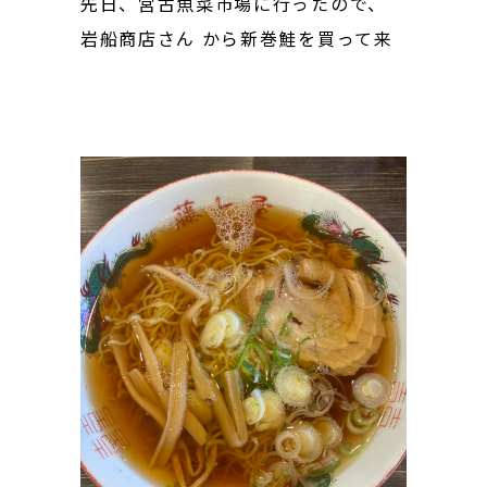
先日、宮古魚菜市場に行ったので、
岩船商店さん から新巻鮭を買って来
て食べました🐟平日なのに駐車場は
残り僅かなくらい混んでました！やは
りお歳暮シーズンですね💦 岩船商店
さんの新巻鮭は、時代に合わせて柔
らかく甘めの仕上がりになっていると
のことでしたが、まさにその通りの
仕上がりで...