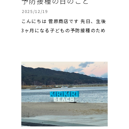
予防接種の日のこと
2025/12/19
こんにちは 菅原商店です 先日、生後
3ヶ月になる子どもの予防接種のため
お隣宮古市の病院へ行って来ました。
1人で連れて行けなくもないんです
が、母に付き添って貰いました。 子
は針を刺されるまで、何も分からずに
ニコニコと笑っていましたが、針を刺
された瞬間、表情が一変してその日1
番大きな...