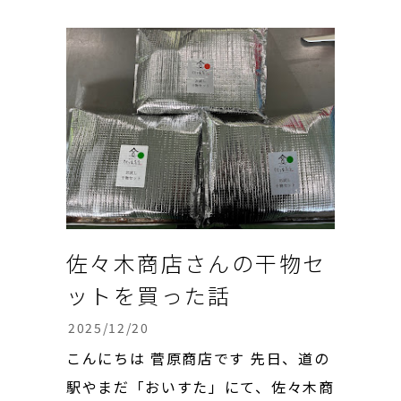
コレートの4号ホールケーキ。 見た目
もきれいで可愛くてお祝いにぴった
りでした。……が、 主役の2歳の長男
は、まさかの...
佐々木商店さんの干物セ
ットを買った話
2025/12/20
こんにちは 菅原商店です 先日、道の
駅やまだ「おいすた」にて、佐々木商