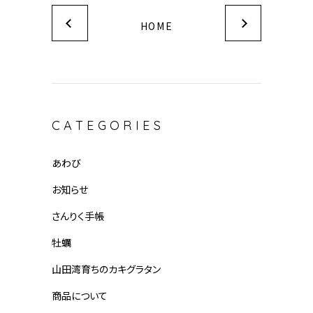
が！！ 思わず興奮して写真を撮りま
HOME
した🤳 私は父より手がデカく、大き
めなんですが、それでも手のひらサ...
CATEGORIES
あわび
お知らせ
さんりく手帳
牡蠣
山田湾育ちのカキグラタン
商品について