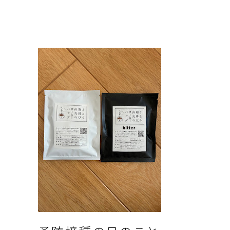
店さんの干物セットを買いました。
佐々木商店さんは、震災後、2013年
から12年の閉業を経て今年3月から営
業を再開された干物屋さんです🐟 営
業再開後、私も自宅用に商品を購入
して食べて、やっぱり美味しかったの
で...